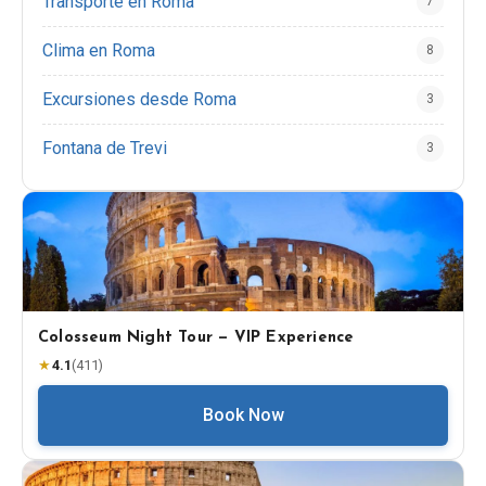
Transporte en Roma
7
Clima en Roma
8
Excursiones desde Roma
3
Fontana de Trevi
3
Colosseum Night Tour — VIP Experience
★
4.1
(
411
)
Book Now