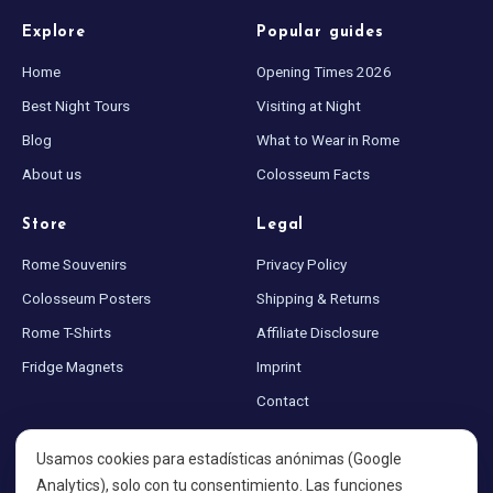
Explore
Popular guides
Home
Opening Times 2026
Best Night Tours
Visiting at Night
Blog
What to Wear in Rome
About us
Colosseum Facts
Store
Legal
Rome Souvenirs
Privacy Policy
Colosseum Posters
Shipping & Returns
Rome T-Shirts
Affiliate Disclosure
Fridge Magnets
Imprint
Contact
Sitemap
Usamos cookies para estadísticas anónimas (Google
Cookie settings
Analytics), solo con tu consentimiento. Las funciones