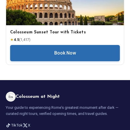
Colosseum Sunset Tour with Tickets
★
4.5
(
1,417
)
Book Now
Colosseum at Night
Your guide to experiencing Rome's greatest monument after dark —
curated night tours, verified opening times, and travel guides.
TikTok
X