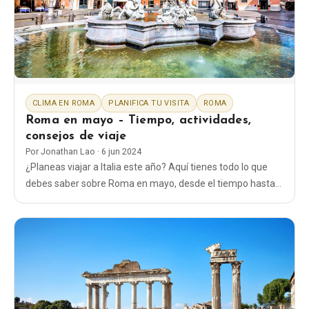
Blog
Tienda
CLIMA EN ROMA
PLANIFICA TU VISITA
ROMA
Todos los recuerdos
Roma en mayo – Tiempo, actividades,
consejos de viaje
Posters
Por
Jonathan Lao
·
6 jun 2024
¿Planeas viajar a Italia este año? Aquí tienes todo lo que
debes saber sobre Roma en mayo, desde el tiempo hasta
T-Shirts
qué ropa ponerte y qué cosas hacer.
Fridge Magnets
License Plates
Sobre nosotros