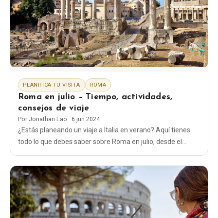
EN
DE
ES
FR
IT
PLANIFICA TU VISITA
ROMA
Roma en julio – Tiempo, actividades,
consejos de viaje
Por
Jonathan Lao
·
6 jun 2024
¿Estás planeando un viaje a Italia en verano? Aquí tienes
todo lo que debes saber sobre Roma en julio, desde el
tiempo hasta qué ropa ponerte y qué cosas hacer.