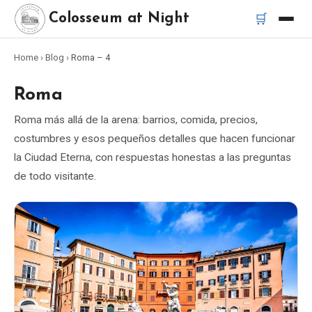
🛒
Colosseum at Night
Home
›
Blog
›
Roma
– 4
Inicio
Roma
Mejores tours
Roma más allá de la arena: barrios, comida, precios,
costumbres y esos pequeños detalles que hacen funcionar
Mejores tours nocturnos del Coliseo
la Ciudad Eterna, con respuestas honestas a las preguntas
de todo visitante.
Mejores tours en Roma
Bus turístico Roma
Tour en Vespa Roma
Catacumbas de Roma