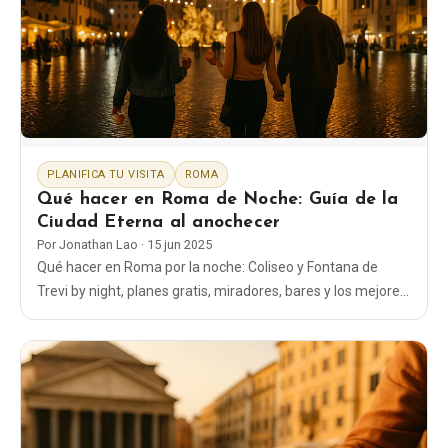
EN
DE
ES
FR
IT
PLANIFICA TU VISITA
ROMA
Qué hacer en Roma de Noche: Guía de la
Ciudad Eterna al anochecer
Por
Jonathan Lao
·
15 jun 2025
Qué hacer en Roma por la noche: Coliseo y Fontana de
Trevi by night, planes gratis, miradores, bares y los mejores
lugares para una velada mágica en 2026.