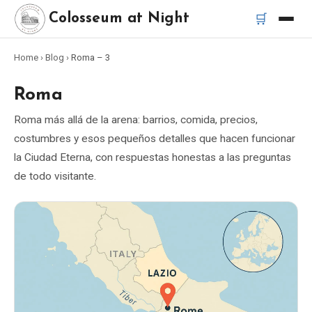
🛒
Colosseum at Night
Home
›
Blog
›
Roma
– 3
Inicio
Roma
Mejores tours
Roma más allá de la arena: barrios, comida, precios,
costumbres y esos pequeños detalles que hacen funcionar
Mejores tours nocturnos del Coliseo
la Ciudad Eterna, con respuestas honestas a las preguntas
de todo visitante.
Mejores tours en Roma
Bus turístico Roma
Tour en Vespa Roma
Catacumbas de Roma