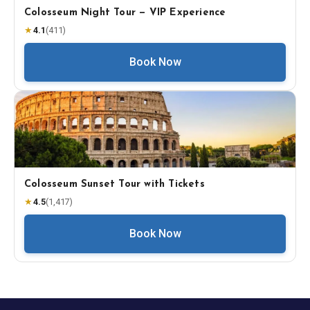
Colosseum Night Tour — VIP Experience
★
4.1
(
411
)
Book Now
Colosseum Sunset Tour with Tickets
★
4.5
(
1,417
)
Book Now