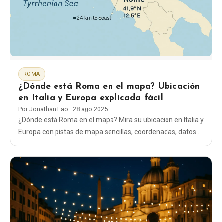
Blog
Tienda
ROMA
Todos los recuerdos
¿Dónde está Roma en el mapa? Ubicación
en Italia y Europa explicada fácil
Posters
Por
Jonathan Lao
·
28 ago 2025
¿Dónde está Roma en el mapa? Mira su ubicación en Italia y
Europa con pistas de mapa sencillas, coordenadas, datos
T-Shirts
del Vaticano y consejos rápidos para orientarte.
Fridge Magnets
License Plates
Sobre nosotros