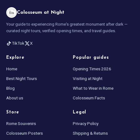
Colosseum at Night
Your guide to experiencing Rome's greatest monument after dark —
curated night tours, verified opening times, and travel guides.
TikTok
X
Explore
Popular guides
Home
Opening Times 2026
Best Night Tours
Visiting at Night
Blog
What to Wear in Rome
About us
Colosseum Facts
Store
Legal
Rome Souvenirs
Privacy Policy
Colosseum Posters
Shipping & Returns